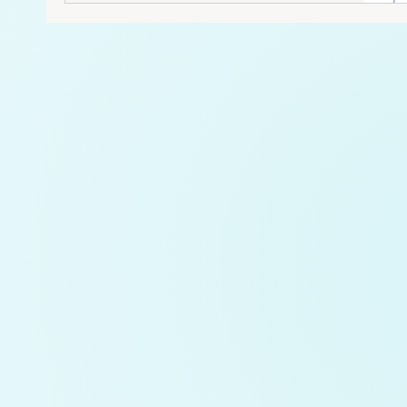
свързани с тялото, душата и духа си с по-
голямото цяло, с Вселената, с божественото.
Всеки енергиен център говори с всяко тяло и
обратно - една постоянна комуникация.
Информацията, която влиза и излиза под
формата на енергии, ни дава всичко, от което
се нуждаем, за да останем здрави както
физически, така и психичес