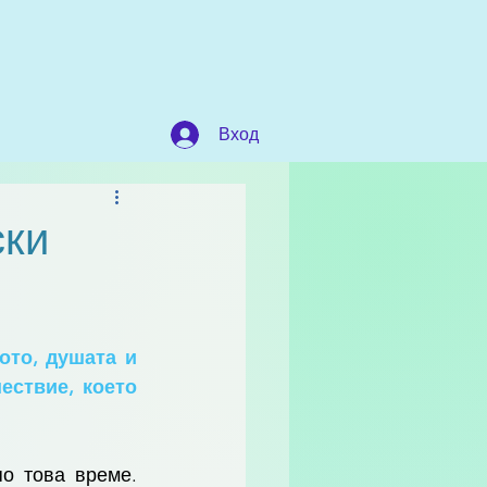
Вход
ски
то, душата и 
ствие, което 
о това време. 