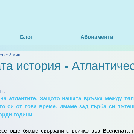
Блог
Абонаменти
ене: 6 мин.
та история - Атлантиче
 г.
на атлантите. Защото нашата връзка между тяло
то си от това време. Имаме зад гърба си пътеше
рди години. 
все още бяхме свързани с всичко във Вселената п