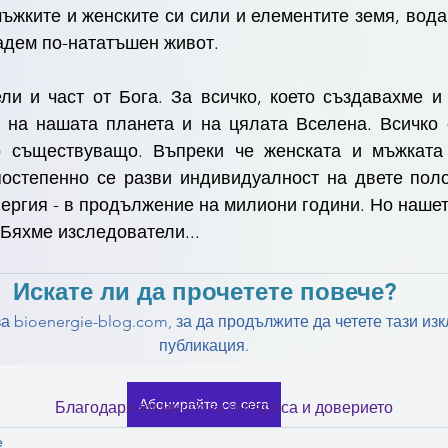
жките и женските си сили и елементите земя, вода, 
дадем по-нататъшен живот.
ли и част от Бога. За всичко, което създавахме и 
 на нашата планета и на цялата Вселена. Всичко 
о съществуващо. Въпреки че женската и мъжката 
постепенно се разви индивидуалност на двете поло
ергия - в продължение на милиони години. Но нашет
Бяхме изследователи...
Искате ли да прочетете повече?
а bioenergie-blog.com, за да продължите да четете тази из
публикация.
Абонирайте се сега
Благодаря ви много за интереса и доверието
е