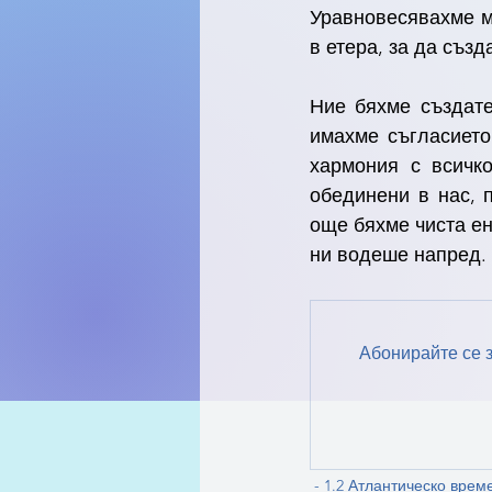
Уравновесявахме мъ
в етера, за да съз
Ние бяхме създате
имахме съгласието
хармония с всичк
обединени в нас, 
още бяхме чиста ен
ни водеше напред. 
Абонирайте се з
- 1.2 Атлантическо врем