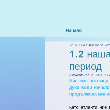
Начало
12.09.2024 г.
време за чет
1.2 наша
период
Актуализирано:
10.10.2024
Ние сме потомци 
духа води начало
продължава милиа
Като атланти ние 