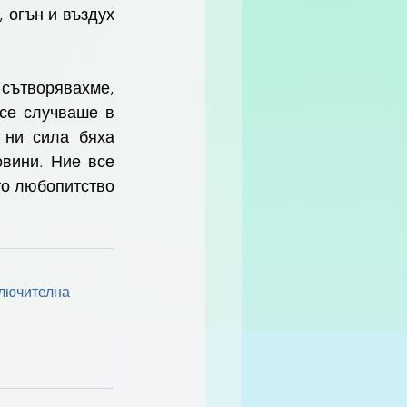
огън и въздух 
сътворявахме, 
се случваше в 
ни сила бяха 
вини. Ние все 
о любопитство 
ключителна 