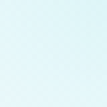
r
e
e
24 Unsere Kreationen – galaktischer Krieg