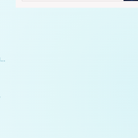
Bewusstsein der Mutter Erde verbunden. Keine
Pflanze, kein Tier, hat einen separaten Geist, so
wie wir Homosapiens. Sie haben einen irdischen
Geist. Die Seelen aller Pflanzen gehören zum
Geist unseres Planeten. Als wir noch als eine
Einheit im sogenannten goldenen Zeitalter von
Atlantis gelebt hab
05.4 Sternbild Pegasus und die Plejaden
e