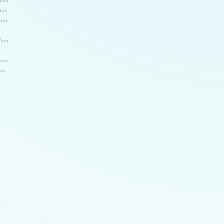
as bedeutet eigentlich «Evolution»?
26 Unser Körper physisch und energetisch - der Kopf
26.2 Unser Magen – physisch und energetisch
.3.1 Unser Darm und das vegetarische Essen
gane – physisch und energetisch