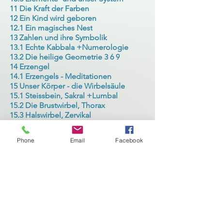
11 Die Kraft der Farben
12 Ein Kind wird geboren
12.1 Ein magisches Nest
13 Zahlen und ihre Symbolik
13.1 Echte Kabbala +Numerologie
13.2 Die heilige Geometrie 3 6 9
14 Erzengel
14.1 Erzengels - Meditationen
15 Unser Körper - die Wirbelsäule
15.1 Steissbein, Sakral +Lumbal
15.2 Die Brustwirbel, Thorax
15.3 Halswirbel, Zervikal
16 Die Bienen – unsere Sonnenkinder
17 Genetische - Energetische Matrix
Phone
Email
Facebook
17.1 Meine Leben, meine Programme
18 Emotionales und mentales Gehirn
19 Wie entstehen Krankheiten
19.1 Unsere Verantwortungen
19.2 Heilung auf allen Ebenen
20 Unsere Organe im Gleichgewicht
21 Unsere erste Sprache
21.1 Der Klang und Bedeutung