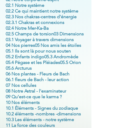
02.1 Notre système
02.2 Ce qui maintient notre système
02.3 Nos chakras-centres d'énergie
02.3.1 Chakras et connexions
02.4 Notre Mer-Ka-Ba
02.5 Champs de torsion
03 Dimensions
03.1 Voyager à travers dimensions
04 Nos pierres
05 Nos amis les étoiles
05.1 Ils sont là pour nous souten
05.2 Enfants indigo
05.3 Andromède
05.4 Pégase et les Pléiades
05.5 Orion
05.6 Arcturus
06 Nos plantes - Fleurs de Bach
06.1 fleurs de Bach - leur action
07 Nos cellules
08 Notre Astral - l'examinateur
09 Qu'est-ce que le karma ?
10 Nos éléments
10.1 Éléments - Signes du zodiaque
10.2 éléments -nombres -dimensions
10.3 Les éléments - notre système
11 La force des couleurs