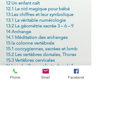
12 Un enfant naît
12.1 Le nid magique pour bébé
13 Les chiffres et leur symbolique
13.1 La véritable numérologie
13.2 La géométrie sacrée 3 – 6 – 9
14 Archange
14.1 Méditation des archanges
15 la colonne vertébrale
15.1 coccygiennes, sacrées et lomb
15.2 Les vertèbres dorsales, Thorax
15.3 Vertèbres cervicales
16 Les abeilles – enfants du soleil
17 Matrice génétique et énergétique
17.1 Ma vie – Mes programmes
Phone
Email
Facebook
18 Cerveau émotionnel et mental
19 Les maladies se développent
19.1 Nos responsabilités
19.2 Guérir sur tous les plans
20 L’équilibre de nos organes
21 notre-première-langue
21.1 Le son et sa signification
21.2 Le langage dans la dualité