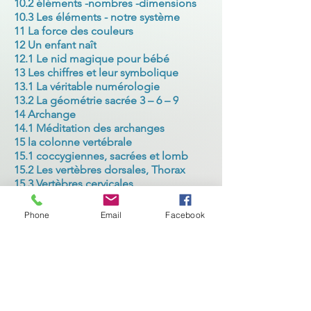
10.2 éléments -nombres -dimensions
10.3 Les éléments - notre système
11 La force des couleurs
12 Un enfant naît
12.1 Le nid magique pour bébé
13 Les chiffres et leur symbolique
13.1 La véritable numérologie
13.2 La géométrie sacrée 3 – 6 – 9
14 Archange
14.1 Méditation des archanges
15 la colonne vertébrale
15.1 coccygiennes, sacrées et lomb
15.2 Les vertèbres dorsales, Thorax
15.3 Vertèbres cervicales
16 Les abeilles – enfants du soleil
17 Matrice génétique et énergétique
Phone
Email
Facebook
17.1 Ma vie – Mes programmes
18 Cerveau émotionnel et mental
19 Les maladies se développent
19.1 Nos responsabilités
19.2 Guérir sur tous les plans
20 L’équilibre de nos organes
21 notre-première-langue