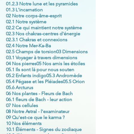
01.2.3 Notre lune et les pyramides
01.3 L'incarnation
02 Notre corps-âme-esprit
02.1 Notre système
02.2 Ce qui maintient notre système
02.3 Nos chakras-centres d'énergie
02.3.1 Chakras et connexions
02.4 Notre Mer-Ka-Ba
02.5 Champs de torsion
03 Dimensions
03.1 Voyager à travers dimensions
04 Nos pierres
05 Nos amis les étoiles
05.1 Ils sont là pour nous souten
05.2 Enfants indigo
05.3 Andromède
05.4 Pégase et les Pléiades
05.5 Orion
05.6 Arcturus
06 Nos plantes - Fleurs de Bach
06.1 fleurs de Bach - leur action
07 Nos cellules
08 Notre Astral - l'examinateur
09 Qu'est-ce que le karma ?
10 Nos éléments
10.1 Éléments - Signes du zodiaque