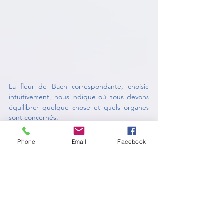
La fleur de Bach correspondante, choisie 
intuitivement, nous indique où nous devons 
équilibrer quelque chose et quels organes 
sont concernés.
En principe, tout le système est toujours 
Phone
Email
Facebook
concerné, mais il y a toujours un point de 
départ à partir duquel quelque chose se 
propage. Et c'est précisément là que les 
fleurs de Bach interviennent. C'est 
précisément ce début qui est mentionné 
dans la liste ci-dessous.