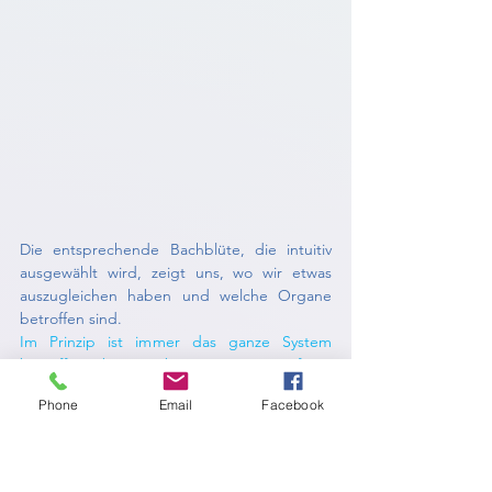
Die entsprechende Bachblüte, die intuitiv 
ausgewählt wird, zeigt uns, wo wir etwas 
auszugleichen haben und welche Organe 
betroffen sind. 
Im Prinzip ist immer das ganze System 
betroffen, aber es gibt immer einen Anfang, 
von dem aus sich etwas ausbreitet. Und 
Phone
Email
Facebook
genau hier setzen die Bachblüten an. Genau 
dieser Anfang ist in der folgenden Liste 
aufgeführt. 