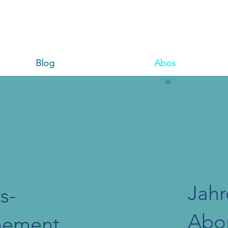
Blog
Abos
Jahr
s-
Abo
nement