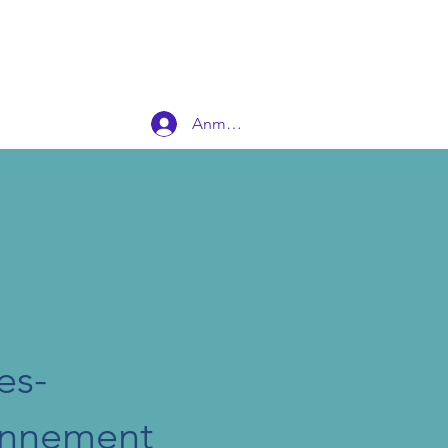
Anmelden
es-
nnement