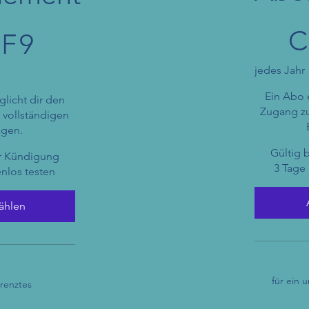
90 CHF
C
F
9
jedes Jahr
Ein Abo 
licht dir den
Zugang zu
 vollständigen
ägen.
Gültig 
ur Kündigung
3 Tage
enlos testen
ählen
für ein 
renztes