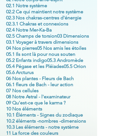
02.1 Notre système
02.2 Ce qui maintient notre système
02.3 Nos chakras-centres d'énergie
02.3.1 Chakras et connexions
02.4 Notre Mer-Ka-Ba
02.5 Champs de torsion
03 Dimensions
03.1 Voyager à travers dimensions
04 Nos pierres
05 Nos amis les étoiles
05.1 Ils sont là pour nous souten
05.2 Enfants indigo
05.3 Andromède
05.4 Pégase et les Pléiades
05.5 Orion
05.6 Arcturus
06 Nos plantes - Fleurs de Bach
06.1 fleurs de Bach - leur action
07 Nos cellules
08 Notre Astral - l'examinateur
09 Qu'est-ce que le karma ?
10 Nos éléments
10.1 Éléments - Signes du zodiaque
10.2 éléments -nombres -dimensions
10.3 Les éléments - notre système
11 La force des couleurs