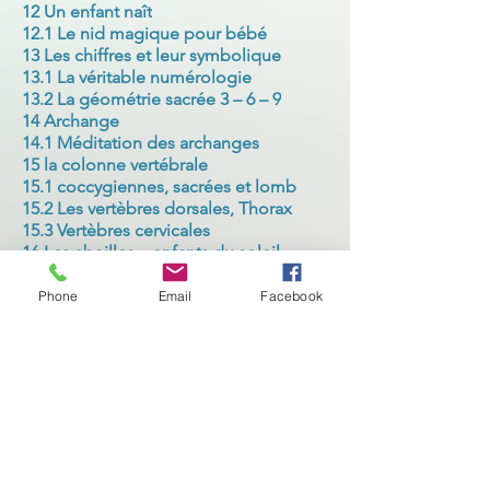
12 Un enfant naît
12.1 Le nid magique pour bébé
13 Les chiffres et leur symbolique
13.1 La véritable numérologie
13.2 La géométrie sacrée 3 – 6 – 9
14 Archange
14.1 Méditation des archanges
15 la colonne vertébrale
15.1 coccygiennes, sacrées et lomb
15.2 Les vertèbres dorsales, Thorax
15.3 Vertèbres cervicales
16 Les abeilles – enfants du soleil
17 Matrice génétique et énergétique
17.1 Ma vie – Mes programmes
Phone
Email
Facebook
18 Cerveau émotionnel et mental
19 Les maladies se développent
19.1 Nos responsabilités
19.2 Guérir sur tous les plans
20 L’équilibre de nos organes
21 notre-première-langue
21.1 Le son et sa signification
21.2 Le langage dans la dualité