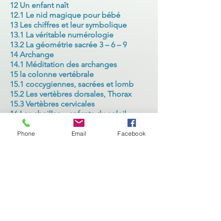
12 Un enfant naît
12.1 Le nid magique pour bébé
13 Les chiffres et leur symbolique
13.1 La véritable numérologie
13.2 La géométrie sacrée 3 – 6 – 9
14 Archange
14.1 Méditation des archanges
15 la colonne vertébrale
15.1 coccygiennes, sacrées et lomb
15.2 Les vertèbres dorsales, Thorax
15.3 Vertèbres cervicales
16 Les abeilles – enfants du soleil
17 Matrice génétique et énergétique
17.1 Ma vie – Mes programmes
Phone
Email
Facebook
18 Cerveau émotionnel et mental
19 Les maladies se développent
19.1 Nos responsabilités
19.2 Guérir sur tous les plans
20 L’équilibre de nos organes
21 notre-première-langue
21.1 Le son et sa signification
21.2 Le langage dans la dualité