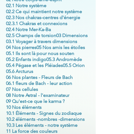
02.1 Notre système
02.2 Ce qui maintient notre système
02.3 Nos chakras-centres d'énergie
02.3.1 Chakras et connexions
02.4 Notre Mer-Ka-Ba
02.5 Champs de torsion
03 Dimensions
03.1 Voyager à travers dimensions
04 Nos pierres
05 Nos amis les étoiles
05.1 Ils sont là pour nous souten
05.2 Enfants indigo
05.3 Andromède
05.4 Pégase et les Pléiades
05.5 Orion
05.6 Arcturus
06 Nos plantes - Fleurs de Bach
06.1 fleurs de Bach - leur action
07 Nos cellules
08 Notre Astral - l'examinateur
09 Qu'est-ce que le karma ?
10 Nos éléments
10.1 Éléments - Signes du zodiaque
10.2 éléments -nombres -dimensions
10.3 Les éléments - notre système
11 La force des couleurs