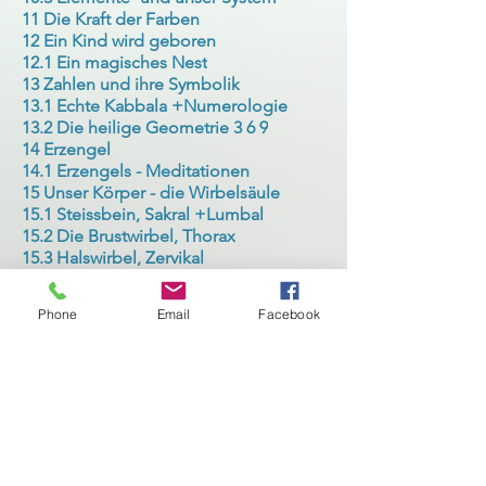
11 Die Kraft der Farben
12 Ein Kind wird geboren
12.1 Ein magisches Nest
13 Zahlen und ihre Symbolik
13.1 Echte Kabbala +Numerologie
13.2 Die heilige Geometrie 3 6 9
14 Erzengel
14.1 Erzengels - Meditationen
15 Unser Körper - die Wirbelsäule
15.1 Steissbein, Sakral +Lumbal
15.2 Die Brustwirbel, Thorax
15.3 Halswirbel, Zervikal
16 Die Bienen – unsere Sonnenkinder
17 Genetische - Energetische Matrix
Phone
Email
Facebook
17.1 Meine Leben, meine Programme
18 Emotionales und mentales Gehirn
19 Wie entstehen Krankheiten
19.1 Unsere Verantwortungen
19.2 Heilung auf allen Ebenen
20 Unsere Organe im Gleichgewicht
21 Unsere erste Sprache
21.1 Der Klang und Bedeutung