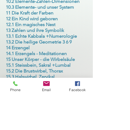
10.2 Elemente-Zahlen-Dimensionen
10.3 Elemente- und unser System
11 Die Kraft der Farben
12 Ein Kind wird geboren
12.1 Ein magisches Nest
13 Zahlen und ihre Symbolik
13.1 Echte Kabbala +Numerologie
13.2 Die heilige Geometrie 3 6 9
14 Erzengel
14.1 Erzengels - Meditationen
15 Unser Körper - die Wirbelsäule
15.1 Steissbein, Sakral +Lumbal
15.2 Die Brustwirbel, Thorax
15.3 Halswirbel, Zervikal
16 Die Bienen – unsere Sonnenkinder
17 Genetische - Energetische Matrix
Phone
Email
Facebook
17.1 Meine Leben, meine Programme
18 Emotionales und mentales Gehirn
19 Wie entstehen Krankheiten
19.1 Unsere Verantwortungen
19.2 Heilung auf allen Ebenen
20 Unsere Organe im Gleichgewicht
21 Unsere erste Sprache