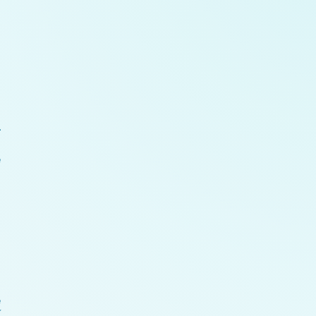
r
e
e
24 Unsere Kreationen – galaktischer Krieg