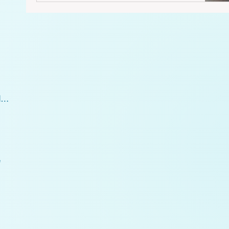
auf eine Art und Weise haben sie diese Energien
so wahrgenommen. Wenn wir aber in eine tiefere
Meditation gehen, sehen wir sie oft wie
Andromeaner, weil diese ähnlich aussehen wie
wir, als wir noch Atlanten waren. Über die
Andromeaner habe ich schon im Beitrag „Unsere
Sternenfreunde” geschr
05.4 Sternbild Pegasus und die Plejaden
e