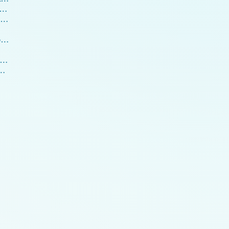
as bedeutet eigentlich «Evolution»?
26 Unser Körper physisch und energetisch - der Kopf
26.2 Unser Magen – physisch und energetisch
.3.1 Unser Darm und das vegetarische Essen
gane – physisch und energetisch