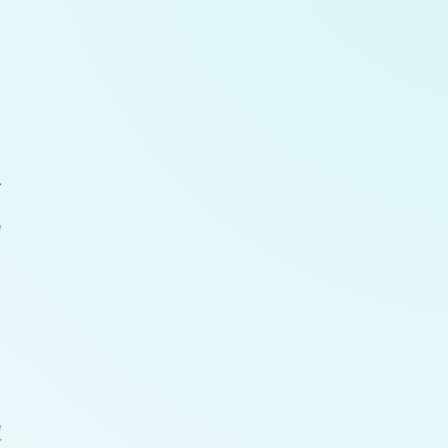
r
e
e
24 Unsere Kreationen – galaktischer Krieg