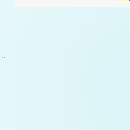
geprägt ist, wirkt das Wort Verantwortung eher
abschreckend auf uns Menschen. Mit den
Aussagen: „Der andere soll…“, oder „warum tut
er nichts?“, oder „klar, dass sich da nichts ändert,
solange die anderen…“. Ich gebe zu, dass ich
mich auch manchmal in solch negativen
Gedanken wiederfinde. Tatsächlich haben wir alle
noch sehr
05.4 Sternbild Pegasus und die Plejaden
e