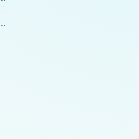
as bedeutet eigentlich «Evolution»?
26 Unser Körper physisch und energetisch - der Kopf
26.2 Unser Magen – physisch und energetisch
.3.1 Unser Darm und das vegetarische Essen
gane – physisch und energetisch