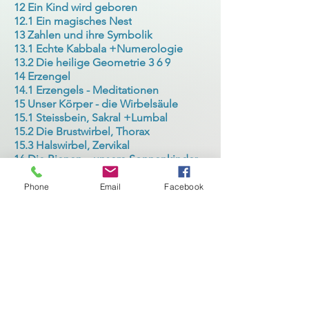
12 Ein Kind wird geboren
12.1 Ein magisches Nest
13 Zahlen und ihre Symbolik
13.1 Echte Kabbala +Numerologie
13.2 Die heilige Geometrie 3 6 9
14 Erzengel
14.1 Erzengels - Meditationen
15 Unser Körper - die Wirbelsäule
15.1 Steissbein, Sakral +Lumbal
15.2 Die Brustwirbel, Thorax
15.3 Halswirbel, Zervikal
16 Die Bienen – unsere Sonnenkinder
17 Genetische - Energetische Matrix
17.1 Meine Leben, meine Programme
Phone
Email
Facebook
18 Emotionales und mentales Gehirn
19 Wie entstehen Krankheiten
19.1 Unsere Verantwortungen
19.2 Heilung auf allen Ebenen
20 Unsere Organe im Gleichgewicht
21 Unsere erste Sprache
21.1 Der Klang und Bedeutung
21.2 Sprache in die Dualität