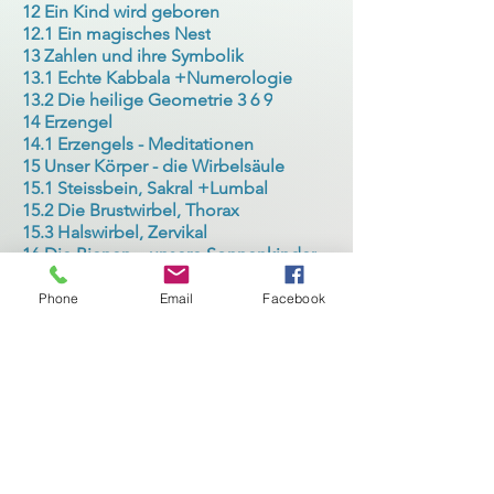
12 Ein Kind wird geboren
12.1 Ein magisches Nest
13 Zahlen und ihre Symbolik
13.1 Echte Kabbala +Numerologie
13.2 Die heilige Geometrie 3 6 9
14 Erzengel
14.1 Erzengels - Meditationen
15 Unser Körper - die Wirbelsäule
15.1 Steissbein, Sakral +Lumbal
15.2 Die Brustwirbel, Thorax
15.3 Halswirbel, Zervikal
16 Die Bienen – unsere Sonnenkinder
17 Genetische - Energetische Matrix
17.1 Meine Leben, meine Programme
Phone
Email
Facebook
18 Emotionales und mentales Gehirn
19 Wie entstehen Krankheiten
19.1 Unsere Verantwortungen
19.2 Heilung auf allen Ebenen
20 Unsere Organe im Gleichgewicht
21 Unsere erste Sprache
21.1 Der Klang und Bedeutung
21.2 Sprache in die Dualität