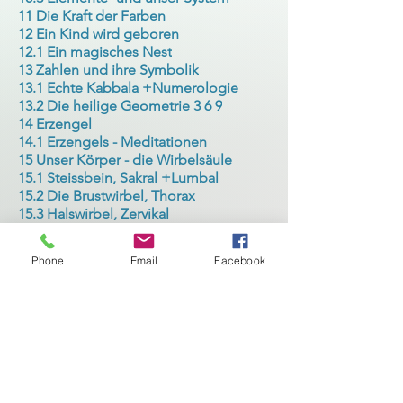
11 Die Kraft der Farben
12 Ein Kind wird geboren
12.1 Ein magisches Nest
13 Zahlen und ihre Symbolik
13.1 Echte Kabbala +Numerologie
13.2 Die heilige Geometrie 3 6 9
14 Erzengel
14.1 Erzengels - Meditationen
15 Unser Körper - die Wirbelsäule
15.1 Steissbein, Sakral +Lumbal
15.2 Die Brustwirbel, Thorax
15.3 Halswirbel, Zervikal
16 Die Bienen – unsere Sonnenkinder
17 Genetische - Energetische Matrix
Phone
Email
Facebook
17.1 Meine Leben, meine Programme
18 Emotionales und mentales Gehirn
19 Wie entstehen Krankheiten
19.1 Unsere Verantwortungen
19.2 Heilung auf allen Ebenen
20 Unsere Organe im Gleichgewicht
21 Unsere erste Sprache
21.1 Der Klang und Bedeutung